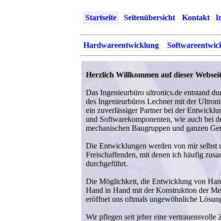
Startseite
Seitenübersicht
Kontakt
I
Hardwareentwicklung
Softwareentwic
Herzlich Willkommen auf dieser Websei
Das Ingenieurbüro ultronics.de entstand d
des Ingenieurbüros Lechner mit der Ultroni
ein zuverlässiger Partner bei der Entwickl
und Softwarekomponenten, wie auch bei de
mechanischen Baugruppen und ganzen Ger
Die Entwicklungen werden von mir selbst 
Freischaffenden, mit denen ich häufig zus
durchgeführt.
Die Möglichkeit, die Entwicklung von Har
Hand in Hand mit der Konstruktion der Me
eröffnet uns oftmals ungewöhnliche Lösung
Wir pflegen seit jeher eine vertrauensvolle