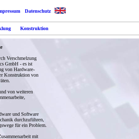
mpressum
Datenschutz
klung
Konstruktion
te
urch Verschmelzung
cs GmbH - es ist
ung von Hardware-
r Konstruktion von
äten.
und von weiteren
ammenarbeite,
dware und Software
chanik durchzuführen,
swege für ein Problem.
 Zusammenarbeit mit